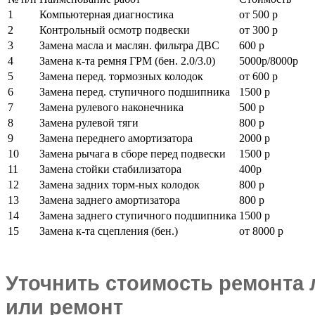
1
Компьютерная диагностика
от 500 р
2
Контрольный осмотр подвески
от 300 р
3
Замена масла и маслян. фильтра ДВС
600 р
4
Замена к-та ремня ГРМ (бен. 2.0/3.0)
5000р/8000р
5
Замена перед. тормозных колодок
от 600 р
6
Замена перед. ступичного подшипника
1500 р
7
Замена рулевого наконечника
500 р
8
Замена рулевой тяги
800 р
9
Замена переднего амортизатора
2000 р
10
Замена рычага в сборе перед подвески
1500 р
11
Замена стойки стабилизатора
400р
12
Замена задних торм-ных колодок
800 р
13
Замена заднего амортизатора
800 р
14
Замена заднего ступичного подшипника
1500 р
15
Замена к-та сцепления (бен.)
от 8000 р
Уточнить стоимость ремонта 
или ремонт