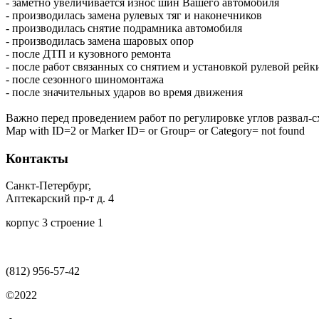
- заметно увеличивается износ шин Вашего автомобиля
- производилась замена рулевых тяг и наконечников
- производилась снятие подрамника автомобиля
- производилась замена шаровых опор
- после ДТП и кузовного ремонта
- после работ связанных со снятием и установкой рулевой рейк
- после сезонного шиномонтажа
- после значительных ударов во время движения
Важно перед проведением работ по регулировке углов развал-
home
Map with ID=2 or Marker ID= or Group= or Category= not found
Контакты
Санкт-Петербург,
Аптекарский пр-т д. 4
корпус 3 строение 1
(812)
956-57-42
©2022