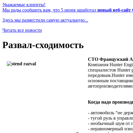
Уважаемые клиенты!
Мы рады сообщить вам, что 5 июня заработал
новый веб-сайт
Здесь мы разместили самую актуальную...
Читать все новости
Развал-сходимость
СТО Французский А
Компания Hunter Engi
специалистов Hunter 
передовым.Hunter име
основным поставщико
автопроизводителями 
Когда надо производ
- автомобиль “не дер
- тугой руль в управл
- необычный шум от
- неравномерный изно