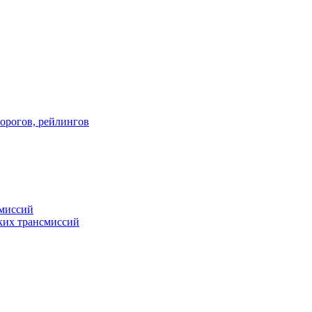
порогов, рейлингов
смиссий
ких трансмиссий