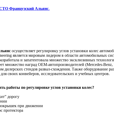
 СТО Французский Альянс
.
льянс
осуществляет регулировку углов установки колес автомоб
neering является мировым лидером в области автомобильных си
разработала и запатентовала множество эксклюзивных технологи
ет множество наград OEM-автопроизводителей (Mercedes-Benz, BM
м дилерских стендов развал-схождения. Также оборудование р
для своих конвейеров, исследовательских и учебных центров.
ить работы по регулировке углов установки колес?
жит” дорогу
ении
 покрышек при движении
с протектора