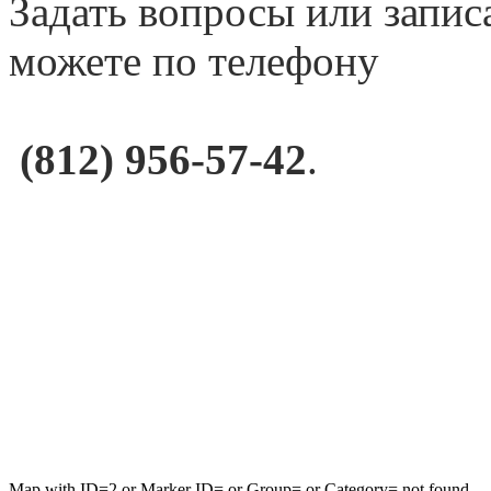
Задать вопросы или запис
можете по телефону
(812) 956-57-42
.
окна
Map with ID=2 or Marker ID= or Group= or Category= not found